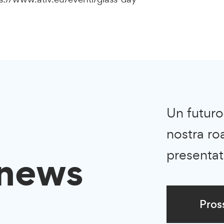
Un futuro 
nostra r
 news
presentat
Pros