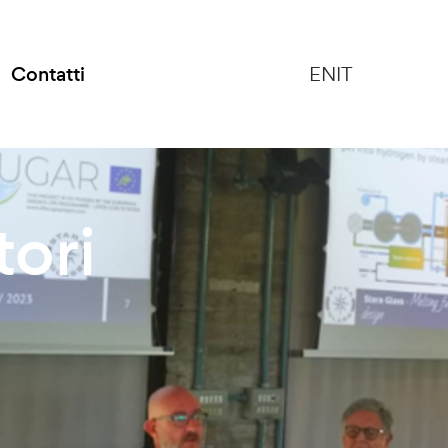
Contatti
EN
IT
tori