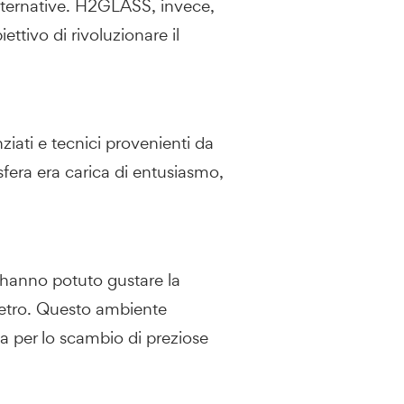
lternative.
H2GLASS
, invece,
ettivo di rivoluzionare il
iati e tecnici provenienti da
sfera era carica di entusiasmo,
 hanno potuto gustare la
 vetro. Questo ambiente
ma per lo scambio di preziose