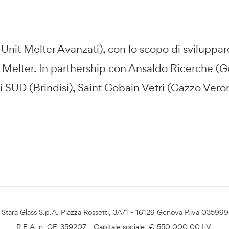
it Melter Avanzati), con lo scopo di sviluppare
t Melter. In parthership con Ansaldo Ricerche (
SUD (Brindisi), Saint Gobain Vetri (Gazzo Vero
Stara Glass S.p.A. Piazza Rossetti, 3A/1 - 16129 Genova P.iva 03599
R.E.A. n. GE-359207 - Capitale sociale: € 550.000,00 I.V.