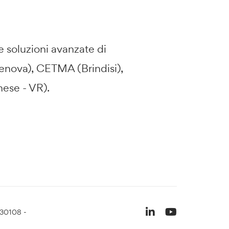
 soluzioni avanzate di
Genova), CETMA (Brindisi),
nese - VR).
930108 -